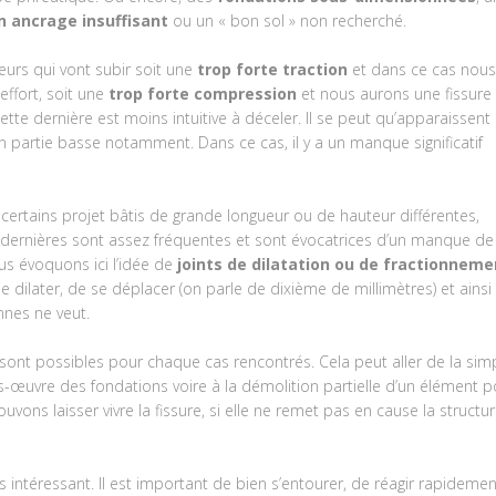
n ancrage insuffisant
ou un « bon sol » non recherché.
urs qui vont subir soit une
trop forte traction
et dans ce cas nous
effort, soit une
trop forte compression
et nous aurons une fissure
ette dernière est moins intuitive à déceler. Il se peut qu’apparaissent
en partie basse notamment. Dans ce cas, il y a un manque significatif
rtains projet bâtis de grande longueur ou de hauteur différentes,
es dernières sont assez fréquentes et sont évocatrices d’un manque de
us évoquons ici l’idée de
joints de dilatation ou de fractionneme
e dilater, de se déplacer (on parle de dixième de millimètres) et ainsi
nes ne veut.
 sont possibles pour chaque cas rencontrés. Cela peut aller de la sim
us-œuvre des fondations voire à la démolition partielle d’un élément p
vons laisser vivre la fissure, si elle ne remet pas en cause la structur
s intéressant. Il est important de bien s’entourer, de réagir rapidemen