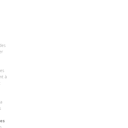
 des
er
les
nt à
t
la
s
les
n