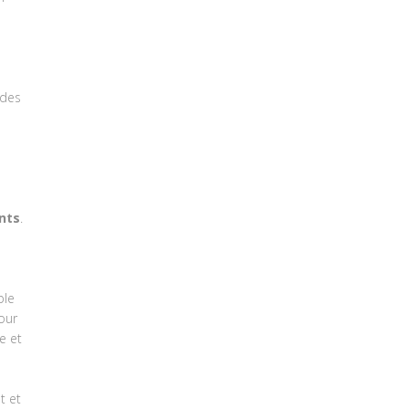
 des
nts
.
ple
our
e et
t et