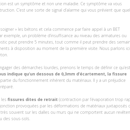
ration est un symptôme et non une maladie. Ce symptôme va vous
ruction. C’est une sorte de signal d’alarme qui vous prévient que que
« soigner » les bétons et cela commence par faire appel à un BET
, par exemple, un problème d’insuffisance au niveau des armatures ou
nostic peut prendre 5 minutes, tout comme il peut prendre des semai
ents à disposition au moment de la première visite. Nous parlons ici
ton.
engager des démarches lourdes, prenons le temps de définir ce qu’es
ous indique qu’un dessous de 0,3mm d’écartement, la fissure
t partie du fonctionnement inhérent du matériaux. Il y a un préjudice
 réparé.
 les
fissures dites de retrait
(contraction par l’évaporation trop ra
e jonction provoquées par les déformations de matériaux juxtaposés 
s très souvent sur les dalles ou murs qui ne comportent aucun revête
u des sous-sols.