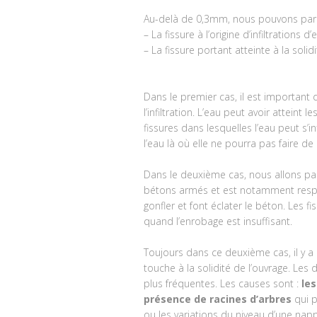
Au-delà de 0,3mm, nous pouvons parler
– La fissure à l’origine d’infiltrations d’
– La fissure portant atteinte à la soli
Dans le premier cas, il est important 
l’infiltration. L’eau peut avoir attei
fissures dans lesquelles l’eau peut s’inf
l’eau là où elle ne pourra pas faire de
Dans le deuxième cas, nous allons pa
bétons armés et est notamment respo
gonfler et font éclater le béton. Les 
quand l’enrobage est insuffisant.
Toujours dans ce deuxième cas, il y a
touche à la solidité de l’ouvrage. Les 
plus fréquentes. Les causes sont :
le
présence de racines d’arbres
qui p
ou les variations du niveau d’une na