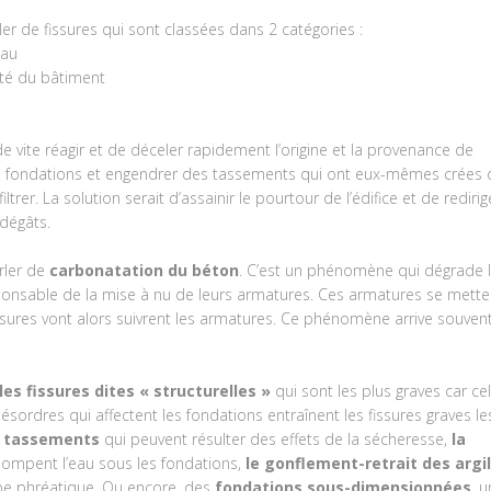
 de fissures qui sont classées dans 2 catégories :
eau
dité du bâtiment
de vite réagir et de déceler rapidement l’origine et la provenance de
nt les fondations et engendrer des tassements qui ont eux-mêmes crées
iltrer. La solution serait d’assainir le pourtour de l’édifice et de redirig
 dégâts.
rler de
carbonatation du béton
. C’est un phénomène qui dégrade 
nsable de la mise à nu de leurs armatures. Ces armatures se mette
fissures vont alors suivrent les armatures. Ce phénomène arrive souven
les fissures dites « structurelles »
qui sont les plus graves car ce
désordres qui affectent les fondations entraînent les fissures graves le
s tassements
qui peuvent résulter des effets de la sécheresse,
la
ompent l’eau sous les fondations,
le gonflement-retrait des argi
ppe phréatique. Ou encore, des
fondations sous-dimensionnées
, u