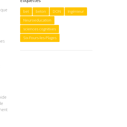
Étiquettes
lque
bet
beton
DON
Ingénieur
Neuroeducation
sciences cognitives
Six-Fours-les-Plages
nes
t
pide
de
ment