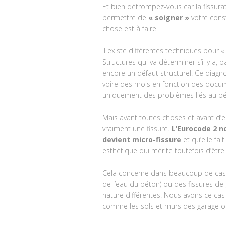
Et bien détrompez-vous car la fissu
permettre de
« soigner »
votre const
chose est à faire.
Il existe différentes techniques pour 
Structures qui va déterminer s’il y a
encore un défaut structurel. Ce diag
voire des mois en fonction des docum
uniquement des problèmes liés au bé
Mais avant toutes choses et avant d’
vraiment une fissure.
L’Eurocode 2 n
devient micro-fissure
et qu’elle fai
esthétique qui mérite toutefois d’être
Cela concerne dans beaucoup de cas
de l’eau du béton) ou des fissures d
nature différentes. Nous avons ce ca
comme les sols et murs des garage o