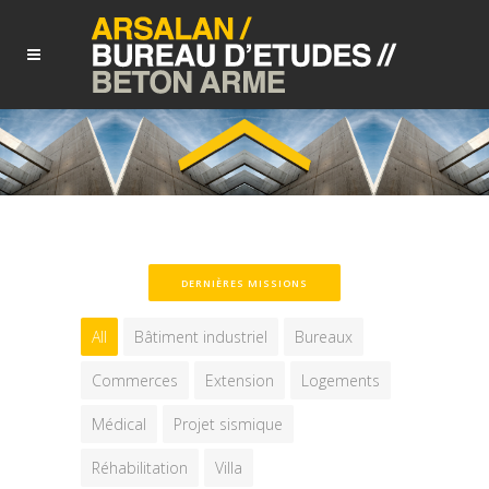
DERNIÈRES MISSIONS
All
Bâtiment industriel
Bureaux
Commerces
Extension
Logements
Médical
Projet sismique
Réhabilitation
Villa