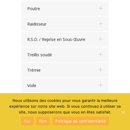
Poutre
Raidisseur
R.S.O. / Reprise en Sous-Œuvre
Treillis soudé
Trémie
Voile
Nous utilisons des cookies pour vous garantir la meilleure
expérience sur notre site web. Si vous continuez à utiliser ce
© 2014 Leonard Arsalan - Tous droits réservés -
Mentions
site, nous supposerons que vous en êtes satisfait.
Oui
Non
Politique de confidentialité
légales
-
Web Design : Inooui